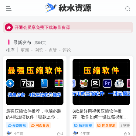
开通会员享免费下载海量资源
开通会员享免费下载海量资源
开通会员享免费下载海量资源
最新发布
第64页
排序
更新
浏览
点赞
评论
最强压缩软件推荐，电脑必装
6款超好用视频压缩软件推
的4款压缩软件！哪款是你心
荐，教你如何一键压缩视频，
目中的最强压缩软件呢？
没有画质损失，再也不用担心
短剧影视
网盘资源
短剧影视
网盘资源
# 软件推
硬盘爆掉了！
4年前
4年前
4
0