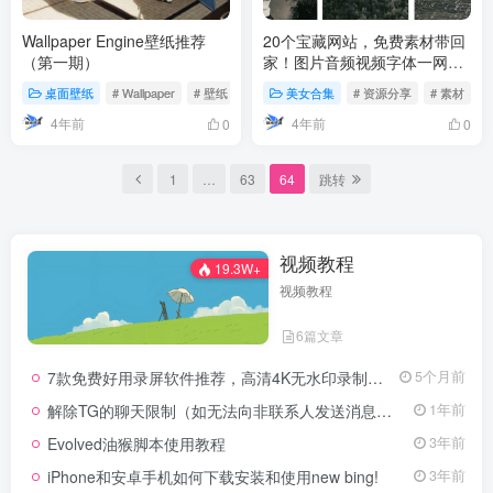
Wallpaper Engine壁纸推荐
20个宝藏网站，免费素材带回
（第一期）
家！图片音频视频字体一网打
尽，良心推荐！
桌面壁纸
# Wallpaper
# 壁纸
美女合集
# 资源分享
# 素材
#
4年前
4年前
0
0
1
…
63
64
跳转
视频教程
19.3W+
视频教程
6篇文章
7款免费好用录屏软件推荐，高清4K无水印录制，主播UP主都在用的录屏软件
5个月前
解除TG的聊天限制（如无法向非联系人发送消息、群组发言受限等）
1年前
Evolved油猴脚本使用教程
3年前
iPhone和安卓手机如何下载安装和使用new bing!
3年前