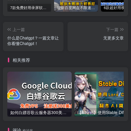
7款免费好用录屏软件推荐，高清4K无水印录制，主播UP主都在用的录屏软件
最新百度网盘不限速下载教程
上一篇
下一篇
什么是Chatgpt？一篇文章让
无更多文章
你看懂Chatgpt！
相关推荐
如何白嫖谷歌云服务器300美金大羊毛
【AI绘画】使用Stabl
评论
抢沙发