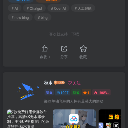
# AI
# Chatgpt
# OpenAI
# 人工智能
# new bing
# bing
喜欢就支持一下吧
点赞
0
分享
收藏
秋水
关注
0
1007
0
1
196W+
那些单独飞翔的人拥有最强大的翅膀