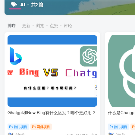
AI
共2篇
排序
更新
浏览
点赞
评论
Ghatgpt和New Bing有什么区别？哪个更好用？
什么是Chatg
热门项目
网赚项目
热门项目
3年前
3年前
0
5352
0