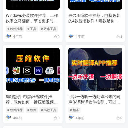
Windows必装软件推荐，工作
最强压缩软件推荐，电脑必装
效率立马翻倍，节省更多时间
的4款压缩软件！哪款是你心
来摸鱼！Windows必装软件推
目中的最强压缩软件呢？
# 软件推荐
# 工具
# 效率工具
荐第二期【建议收藏】
4年前
4年前
0
4
6款超好用视频压缩软件推
可以一边听一边翻译出来的同
荐，教你如何一键压缩视频，
声传译翻译软件推荐，可以实
没有画质损失，再也不用担心
时翻译你听到的外语内容
# 软件推荐
# 软件
# 高效工具
# 翻译
硬盘爆掉了！
4年前
4年前
0
0