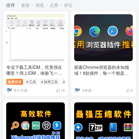
排序
更新
浏览
点赞
评论
专业下载工具IDM，究竟强在
探索Chrome浏览器的未知领
哪里？用上IDM，体验飞一般
域！8款插件，每一个都是你
的感觉！
浏览的必备良伴！
免费资源
# 工具
# 效率工具
# idm
6个月前
2年前
14
0