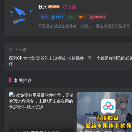
秋水
关注
0
1151
0
1
203W+
平富足的盛世徒然养成一批懦夫，困苦永远是坚强之母
上一篇
探索Chrome浏览器的未知领域！8款插件，每一个都是你浏览的必
伴！
相关推荐