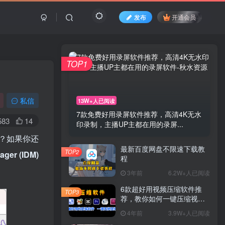
发布
开通会员
TOP1
私信
13W+人已阅读
7款免费好用录屏软件推荐，高清4K无水
583
14
印录制，主播UP主都在用的录屏...
？如果你还
最新百度网盘不限速下载教
TOP2
ager (IDM)
程
3年前
6.2W+人已阅读
6款超好用视频压缩软件推
TOP3
荐，教你如何一键压缩视
频，没有画质损失，再也不
4年前
3.9W+人已阅读
用担心硬盘爆掉了！