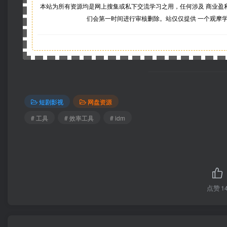
本站为所有资源均是网上搜集或私下交流学习之用，任何涉及 商业盈
们会第一时间进行审核删除。站仅仅提供 一个观摩
短剧影视
网盘资源
# 工具
# 效率工具
# idm
点赞
1