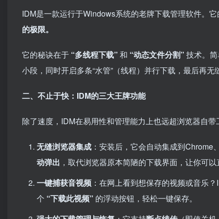
IDM是一款运行于Windows系统的老牌下载管理软件。
的极限。
它的秘诀在于
“多线程下载”
和
“动态文件分割”
技术。简
小段，同时开启多条“水管”（线程）并行下载，最后再无
二、不止于快：IDM的三大王牌功能
除了速度，IDM在易用性和管理能力上也远超浏览器自带
无缝浏览器集成
：安装后，它会自动集成到Chrome、
动弹出
，取代浏览器原本简陋的下载界面，让你可以
一键捕获音视频
：在网上看到想保存的视频或音乐？I
个
“下载此视频”
的浮动按钮，轻松一键保存。
强大的下载管理与恢复
：它支持
断点续传
（即使关机