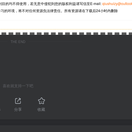
利目的均不得使用，若无意中侵犯到您的版权利益请写信至
E-mail:
qiushuizy@outloo
学习的环境，将不对任何资源负法律责任。所有资源请在下载后24小时内删除
THE END
喜欢就支持一下吧
4
分享
收藏