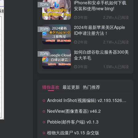
iPhone和安卓手机如何下载
TOP4
安装和使用new bing!
3年前
2.2W+人已阅读
2024年最新苹果美区Apple
TOP5
ID申请注册方法！
2年前
2.1W+人已阅读
如何白嫖谷歌云服务器300美
TOP6
金大羊毛
3年前
1.5W+人已阅读
猜你喜欢
最近更新
热门推荐
Android InShot(视频编辑) v2.193.1526 修改版
NeeView(图像查看器) v46.2
Pebble(邮件客户端) v0.1.3
植物大战僵尸 v3.15 杂交版