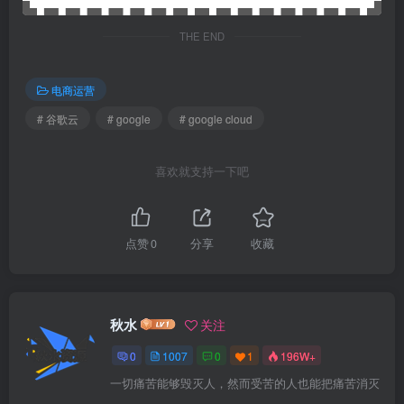
THE END
电商运营
# 谷歌云
# google
# google cloud
喜欢就支持一下吧
点赞
0
分享
收藏
秋水
关注
0
1007
0
1
196W+
一切痛苦能够毁灭人，然而受苦的人也能把痛苦消灭