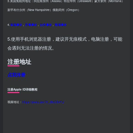
3.美国免税州地址：阿拉斯加州（Alaska）特拉华州（Delaware）蒙大拿州（Montana）
新罕布什尔州（New Hampshire）俄勒冈州（Oregon）
4.
美国地址
，
香港地址
，
日本地址
，
韩国地址
5.使用手机浏览器注册，建议开无痕模式，电脑注册，可能
会遇到无法注册的情况。
注册地址
点我注册
注册Apple ID详细教程
视频地址：
https://youtu.be/Th_t6xO9vFU