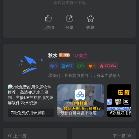
喜欢就支持一下吧
点赞
0
分享
收藏
秋水
关注
0
637
0
1
177W+
愿我们，都有能力爱自己，有余力爱别人
7款免费好用录屏软件推荐，高清4K无水印录制，主播UP主都在用的录屏软件
最新百度网盘不限速下载教程
上一篇
下一篇