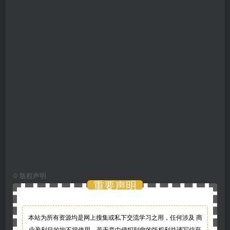
©
版权声明
重要声明
本站为所有资源均是网上搜集或私下交流学习之用，任何涉及 商
业盈利目的均不得使用，若无意中侵犯到您的版权利益请写信至