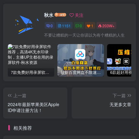
秋水
关注
0
1151
0
1
203W+
不要让糟糕的一天让你误以为有个糟糕的人生
7款免费好用录屏软件推荐，高清4K无水印录制，主播UP主都在用的录屏软件
最新百度网盘不限速下载教程
上一篇
下一篇
2024年最新苹果美区Apple
无更多文章
ID申请注册方法！
相关推荐