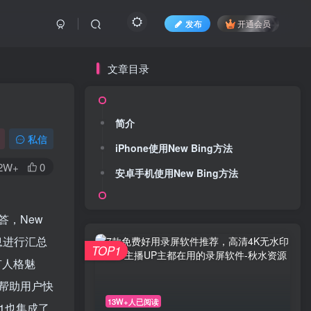
发布
开通会员
文章目录
简介
私信
iPhone使用New Bing方法
.2W+
0
安卓手机使用New Bing方法
答，New
信息进行汇总
TOP1
有人格魅
帮助用户快
13W+人已阅读
11也集成了