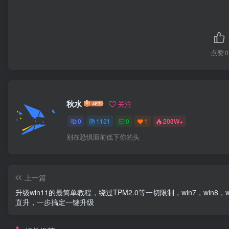
点赞
0
秋水
关注
0
1151
0
1
203W+
别在恐惧面前低下你的头
上一篇
升级win11的最简单教程，绕过TPM2.0等一切限制，win7，win8，wi
直升，一步搞定一键升级