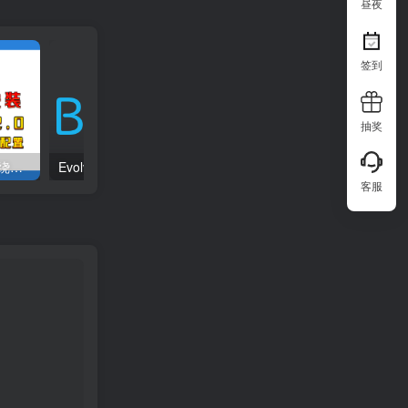
昼夜
签到
抽奖
升级win11的最简单教程，绕过TPM2.0等一切限制，win7，win8，win10直升，一步搞定一键升级
Evolved油猴脚本使用教程
客服