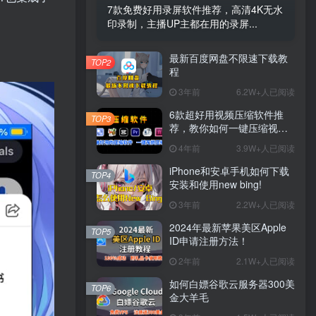
7款免费好用录屏软件推荐，高清4K无水
印录制，主播UP主都在用的录屏...
最新百度网盘不限速下载教
TOP2
程
3年前
6.2W+人已阅读
6款超好用视频压缩软件推
TOP3
荐，教你如何一键压缩视
频，没有画质损失，再也不
4年前
3.9W+人已阅读
用担心硬盘爆掉了！
iPhone和安卓手机如何下载
TOP4
安装和使用new bing!
3年前
2.2W+人已阅读
2024年最新苹果美区Apple
TOP5
ID申请注册方法！
2年前
2.1W+人已阅读
如何白嫖谷歌云服务器300美
TOP6
金大羊毛