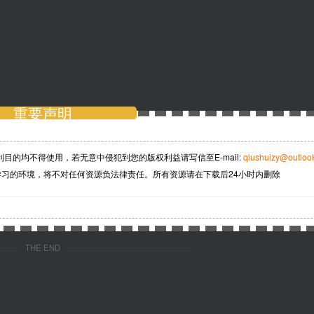
重要声明
利目的均不得使用，若无意中侵犯到您的版权利益请写信至
E-mail:
qiushuizy@outloo
学习的环境，将不对任何资源负法律责任。所有资源请在下载后24小时内删除
THE END