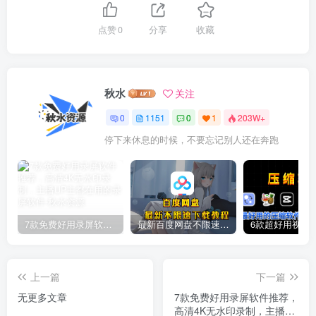
点赞
0
分享
收藏
秋水
关注
0
1151
0
1
203W+
停下来休息的时候，不要忘记别人还在奔跑
7款免费好用录屏软件推荐，高清4K无水印录制，主播UP主都在用的录屏软件
最新百度网盘不限速下载教程
上一篇
下一篇
无更多文章
7款免费好用录屏软件推荐，
高清4K无水印录制，主播UP