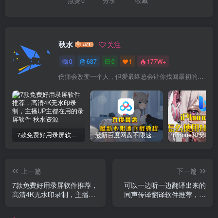
点赞
0
分享
收藏
秋水
关注
0
637
0
1
177W+
伤痛会改变一个人，但爱最终总会让你找回最初的自己
7款免费好用录屏软件推荐，高清4K无水印录制，主播UP主都在用的录屏软件
最新百度网盘不限速下载教程
上一篇
下一篇
7款免费好用录屏软件推荐，
可以一边听一边翻译出来的
高清4K无水印录制，主播UP
同声传译翻译软件推荐，可
主都在用的录屏软件
以实时翻译你听到的外语内
容