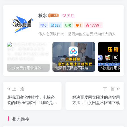
秋水
关注
0
637
0
1
177W+
伟人之所以伟大，是因为他立志要成为伟大的人
7款免费好用录屏软件推荐，高清4K无水印录制，主播UP主都在用的录屏软件
最新百度网盘不限速下载教程
上一篇
下一篇
最强压缩软件推荐，电脑必
解决百度网盘限速的超实用
装的4款压缩软件！哪款是你
方法，百度网盘不限速下载
心目中的最强压缩软件呢？
相关推荐