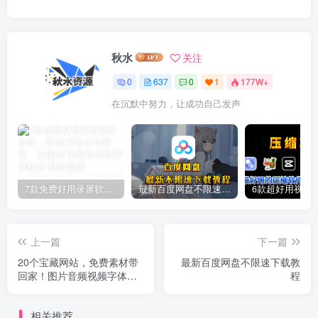
秋水
关注
0
637
0
1
177W+
在沉默中努力，让成功自己发声
7款免费好用录屏软件推荐，高清4K无水印录制，主播UP主都在用的录屏软件
最新百度网盘不限速下载教程
上一篇
下一篇
20个宝藏网站，免费素材带
最新百度网盘不限速下载教
回家！图片音频视频字体一
程
网打尽，良心推荐！
相关推荐