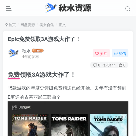
首页
网盘资源
美女合集
正文
Epic免费领取3A游戏大作了！
秋水
关注
私信
4年前发布
0
3111
0
免费领取3A游戏大作了！
15款游戏的年度史诗级免费赠送已经开始。去年有没有领到
E宝送的古墓丽影三部曲？