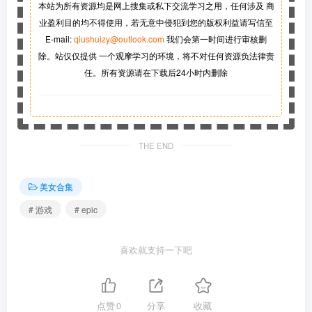
本站为所有资源均是网上搜集或私下交流学习之用，任何涉及 商
业盈利目的均不得使用，若无意中侵犯到您的版权利益请写信至
E-mail:
qiushuizy@outlook.com
我们会第一时间进行审核删
除。站仅仅提供 一个观摩学习的环境，将不对任何资源负法律责
任。所有资源请在下载后24小时内删除
THE END
美女合集
# 游戏
# epic
喜欢就支持一下吧
点赞
0
分享
收藏