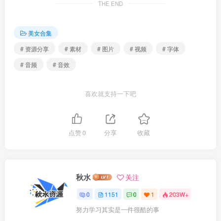
THE END
美女合集
# 资源分享
# 素材
# 图片
# 视频
# 字体
# 音频
# 音效
喜欢就支持一下吧
点赞
0
分享
收藏
秋水
关注
0
1151
0
1
203W+
努力学习其实是一件很酷的事