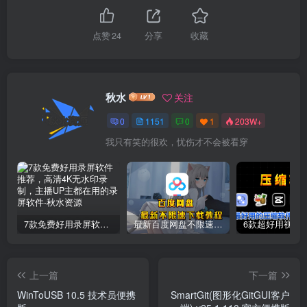
点赞
24
分享
收藏
秋水
关注
0
1151
0
1
203W+
我只有笑的很欢，忧伤才不会被看穿
7款免费好用录屏软件推荐，高清4K无水印录制，主播UP主都在用的录屏软件
最新百度网盘不限速下载教程
上一篇
下一篇
WinToUSB 10.5 技术员便携
SmartGit(图形化GitGUI客户