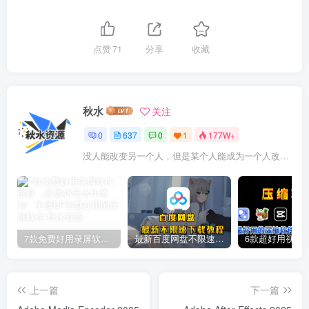
点赞
71
分享
收藏
秋水
关注
0
637
0
1
177W+
没人能改变另一个人，但是某个人能成为一个人改变的原因
7款免费好用录屏软件推荐，高清4K无水印录制，主播UP主都在用的录屏软件
最新百度网盘不限速下载教程
上一篇
下一篇