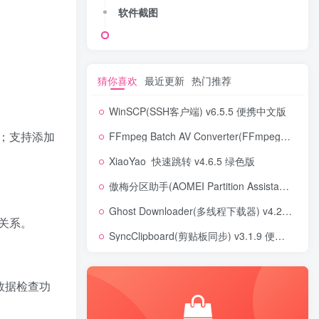
软件截图
软件截图
猜你喜欢
最近更新
热门推荐
TOP1
WinSCP(SSH客户端) v6.5.5 便携中文版
；支持添加
FFmpeg Batch AV Converter(FFmpeg界面版) v3.2.7 便携版
13W+人已阅读
XiaoYao_快速跳转 v4.6.5 绿色版
7款免费好用录屏软件推荐，高清4K无水
印录制，主播UP主都在用的录屏...
傲梅分区助手(AOMEI Partition Assistant) v10.10.0 技术员版
Ghost Downloader(多线程下载器) v4.2.2 绿色版
最新百度网盘不限速下载教
TOP2
关系。
程
SyncClipboard(剪贴板同步) v3.1.9 便携版
3年前
6.2W+人已阅读
6款超好用视频压缩软件推
TOP3
荐，教你如何一键压缩视
数据检查功
频，没有画质损失，再也不
4年前
3.9W+人已阅读
用担心硬盘爆掉了！