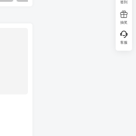
签到
抽奖
客服