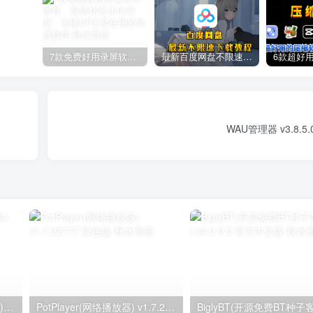
7款免费好用录屏软件推荐，高清4K无水印录制，主播UP主都在用的录屏软件
最新百度网盘不限速下载教程
WAU管理器 v3.8.
Win11Debloat(系统优化脚本) v2025.08.20 汉化版
PotPlayer(网络播放器) v1.7.22777 绿色版