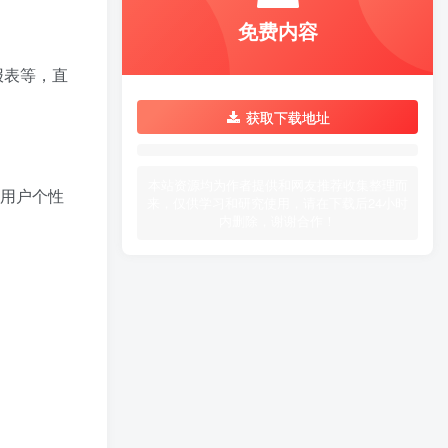
iPhone和安卓手机如何下载
TOP4
免费内容
安装和使用new bing!
3年前
2.2W+人已阅读
报表等，直
2024年最新苹果美区Apple
TOP5
ID申请注册方法！
获取下载地址
2年前
2.1W+人已阅读
如何白嫖谷歌云服务器300美
TOP6
本站资源均为作者提供和网友推荐收集整理而
金大羊毛
足用户个性
来，仅供学习和研究使用，请在下载后24小时
3年前
1.5W+人已阅读
内删除，谢谢合作！
猜你喜欢
最近更新
热门推荐
WinSCP(SSH客户端) v6.5.5 便携中文版
FFmpeg Batch AV Converter(FFmpeg界面版) v3.2.7 便携版
XiaoYao_快速跳转 v4.6.5 绿色版
傲梅分区助手(AOMEI Partition Assistant) v10.10.0 技术员版