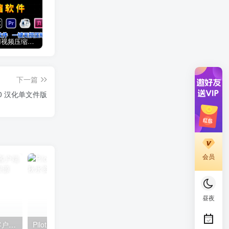
6款超好用视频压缩软件推荐，教你如何一键压缩视频，没有画质损失，再也不用担心硬盘爆掉了！
iPhone和安卓手机如何下载安装和使用new bing!
2024年最新苹果美区Apple ID申请注册方法！
下一篇
5.0 汉化单文件版
会员
昼夜
BiglyBT(开源免费BT种子客户端 ) v4.0.0.0 官方中文版
PilotEdit Lite20.6.0 绿色精简版
TextGO(文本处理工具) v0