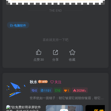
THE END
电脑软件
喜欢就支持一下吧
点赞
30
分享
收藏
秋水
关注
0
1151
0
1
203W+
世界犹如一面镜子：朝它皱眉它就朝你皱眉，朝它微笑它也吵你微笑