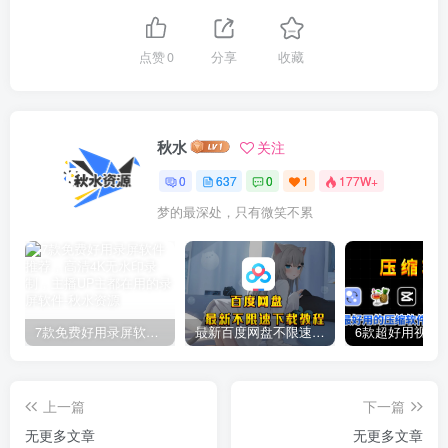
点赞
0
分享
收藏
秋水
关注
0
637
0
1
177W+
梦的最深处，只有微笑不累
7款免费好用录屏软件推荐，高清4K无水印录制，主播UP主都在用的录屏软件
最新百度网盘不限速下载教程
上一篇
下一篇
无更多文章
无更多文章