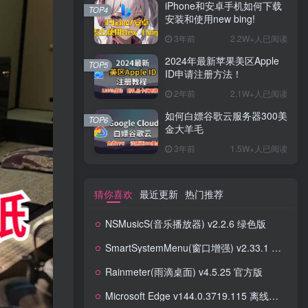
iPhone和安卓手机如何下载
TOP4
安装和使用new bing!
3年前
2.2W+人已阅读
2024年最新苹果美区Apple
TOP5
ID申请注册方法！
2年前
2.1W+人已阅读
如何白嫖谷歌云服务器300美
TOP6
金大羊毛
3年前
1.5W+人已阅读
猜你喜欢
最近更新
热门推荐
NSMusicS(音乐播放器) v2.2.6 绿色版
SmartSystemMenu(窗口增强) v2.33.1 官方绿色版
Rainmeter(雨滴桌面) v4.5.25 官方版
Microsoft Edge v144.0.3719.115 离线安装包