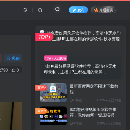
发布
开通会员
TOP1
私信
13W+人已阅读
7款免费好用录屏软件推荐，高清4K无水
2790
0
印录制，主播UP主都在用的录屏...
最新百度网盘不限速下载教
TOP2
程
3年前
6.2W+人已阅读
6款超好用视频压缩软件推
TOP3
荐，教你如何一键压缩视
频，没有画质损失，再也不
4年前
3.9W+人已阅读
用担心硬盘爆掉了！