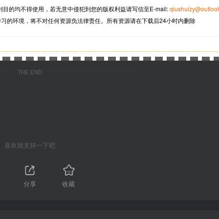
利目的均不得使用，若无意中侵犯到您的版权利益请写信至
E-mail:
qiushuizy@outloo
学习的环境，将不对任何资源负法律责任。所有资源请在下载后24小时内删除
THE END
喜欢就支持一下吧
分享
收藏