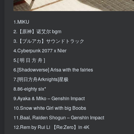
1.MIKU
2.【原神】诺艾尔 bgm
3.【ブルアカ】サウンドトラック
4.Cyberpunk 2077 x Nier
5.[ 明 日 方 舟 ]
6.[Shadowverse] Arisa with the fairies
7.[明日方舟Arknights]星极
8.86-eighty six*
9.Ayaka & Miko – Genshin Impact
10.Snow white Girl with big Boobs
11.Baal, Raiden Shogun – Genshin Impact
12.Rem by Rui Li 【Re:Zero】in 4K