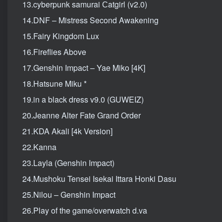
13.cyberpunk samurai Сatgirl (v2.0)
14.DNF – Mistress Second Awakening
15.Fairy Kingdom Lux
16.Fireflies Above
17.Genshin Impact – Yae Miko [4K]
18.Hatsune Miku *
19.in a black dress v9.0 (GUWEIZ)
20.Jeanne Alter Fate Grand Order
21.KDA Akali [4k Version]
22.Kanna
23.Layla (Genshin Impact)
24.Mushoku Tensei Isekai Ittara Honki Dasu
25.Nilou – Genshin Impact
26.Play of the game/overwatch d.va