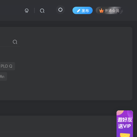
发布
开通会员
PLO Q
 An