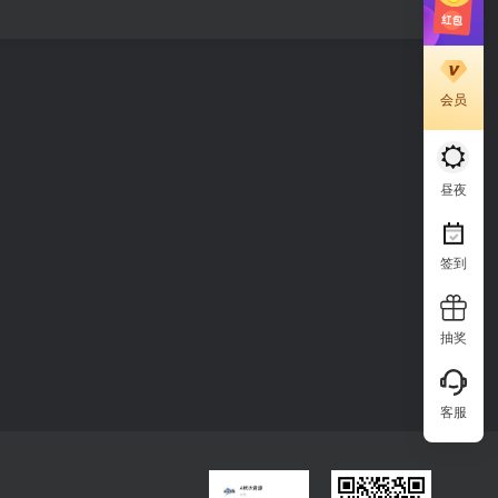
会员
昼夜
签到
抽奖
客服