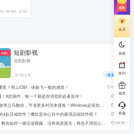
0
781
31
会员
短剧影视
.6W+
昼夜
短剧影视
签到
7篇文章
更多文章
哪里？用上IDM，体验飞一般的感觉！
6个月前
抽奖
领域！8款插件，每一个都是你浏览的必备良伴！
2年前
马翻倍，节省更多时间来摸鱼！Windows必装软件推荐第二期【建议收藏】
4年前
客服
的4款压缩软件！哪款是你心目中的最强压缩软件呢？
4年前
你如何一键压缩视频，没有画质损失，再也不用担心硬盘爆掉了！
4年前