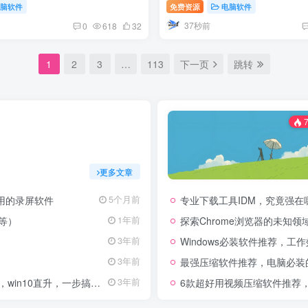
电脑软件
免费资源
电脑软件
37秒前
0
618
32
1
2
3
…
113
下一页
跳转
7
更多文章
用的录屏软件
专业下载工具IDM，究竟强在
5个月前
等）
探索Chrome浏览器的未知
1年前
Windows必装软件推荐，工作效率立
3年前
最强压缩软件推荐，电脑必装
3年前
n10直升，一步搞定一键升级
6款超好用视频压缩软件推荐，教
3年前