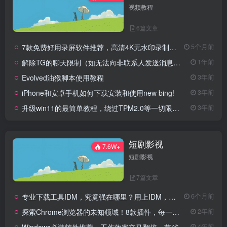
视频教程
6篇文章
7款免费好用录屏软件推荐，高清4K无水印录制，主播UP主都在用的录屏软件
5个月前
解除TG的聊天限制（如无法向非联系人发送消息、群组发言受限等）
1年前
Evolved油猴脚本使用教程
3年前
iPhone和安卓手机如何下载安装和使用new bing!
3年前
升级win11的最简单教程，绕过TPM2.0等一切限制，win7，win8，win10直升，一步搞定一键升级
3年前
短剧影视
7.6W+
短剧影视
7篇文章
专业下载工具IDM，究竟强在哪里？用上IDM，体验飞一般的感觉！
6个月前
探索Chrome浏览器的未知领域！8款插件，每一个都是你浏览的必备良伴！
2年前
Windows必装软件推荐，工作效率立马翻倍，节省更多时间来摸鱼！Windows必装软件推荐第二期【建议收藏】
4年前